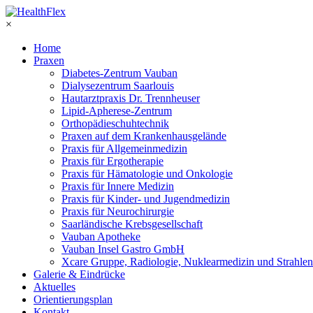
×
Home
Praxen
Diabetes-Zentrum Vauban
Dialysezentrum Saarlouis
Hautarztpraxis Dr. Trennheuser
Lipid-Apherese-Zentrum
Orthopädieschuhtechnik
Praxen auf dem Krankenhausgelände
Praxis für Allgemeinmedizin
Praxis für Ergotherapie
Praxis für Hämatologie und Onkologie
Praxis für Innere Medizin
Praxis für Kinder- und Jugendmedizin
Praxis für Neurochirurgie
Saarländische Krebsgesellschaft
Vauban Apotheke
Vauban Insel Gastro GmbH
Xcare Gruppe, Radiologie, Nuklearmedizin und Strahlen
Galerie & Eindrücke
Aktuelles
Orientierungsplan
Kontakt