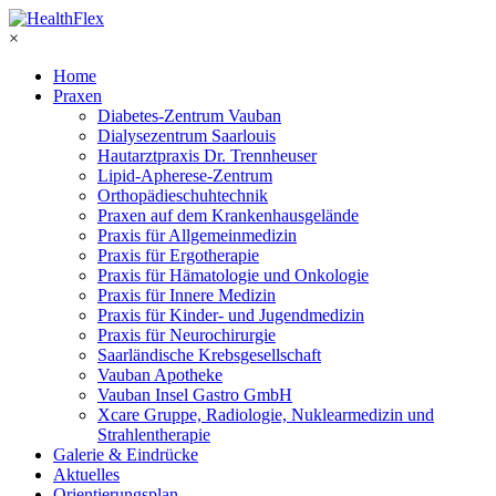
×
Home
Praxen
Diabetes-Zentrum Vauban
Dialysezentrum Saarlouis
Hautarztpraxis Dr. Trennheuser
Lipid-Apherese-Zentrum
Orthopädieschuhtechnik
Praxen auf dem Krankenhausgelände
Praxis für Allgemeinmedizin
Praxis für Ergotherapie
Praxis für Hämatologie und Onkologie
Praxis für Innere Medizin
Praxis für Kinder- und Jugendmedizin
Praxis für Neurochirurgie
Saarländische Krebsgesellschaft
Vauban Apotheke
Vauban Insel Gastro GmbH
Xcare Gruppe, Radiologie, Nuklearmedizin und
Strahlentherapie
Galerie & Eindrücke
Aktuelles
Orientierungsplan