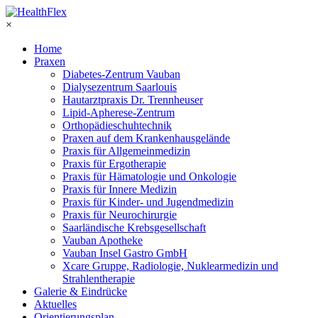
×
Home
Praxen
Diabetes-Zentrum Vauban
Dialysezentrum Saarlouis
Hautarztpraxis Dr. Trennheuser
Lipid-Apherese-Zentrum
Orthopädieschuhtechnik
Praxen auf dem Krankenhausgelände
Praxis für Allgemeinmedizin
Praxis für Ergotherapie
Praxis für Hämatologie und Onkologie
Praxis für Innere Medizin
Praxis für Kinder- und Jugendmedizin
Praxis für Neurochirurgie
Saarländische Krebsgesellschaft
Vauban Apotheke
Vauban Insel Gastro GmbH
Xcare Gruppe, Radiologie, Nuklearmedizin und
Strahlentherapie
Galerie & Eindrücke
Aktuelles
Orientierungsplan