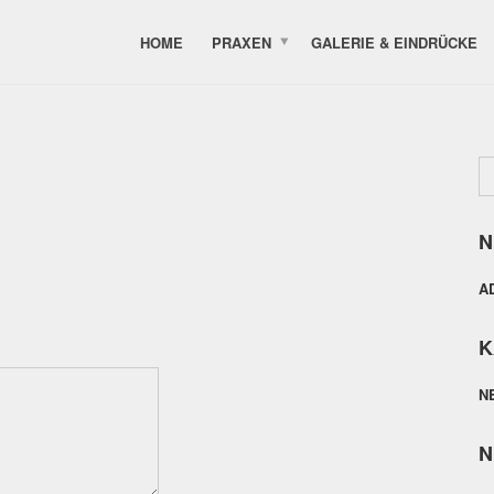
HOME
PRAXEN
GALERIE & EINDRÜCKE
N
A
K
N
N