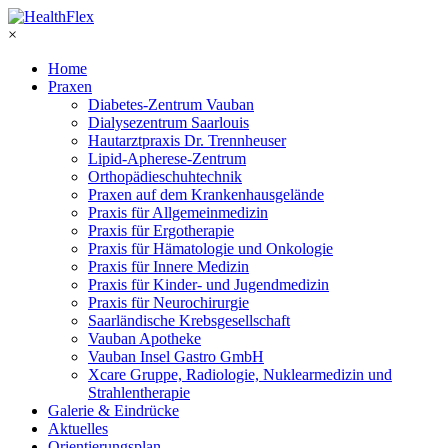
×
Home
Praxen
Diabetes-Zentrum Vauban
Dialysezentrum Saarlouis
Hautarztpraxis Dr. Trennheuser
Lipid-Apherese-Zentrum
Orthopädieschuhtechnik
Praxen auf dem Krankenhausgelände
Praxis für Allgemeinmedizin
Praxis für Ergotherapie
Praxis für Hämatologie und Onkologie
Praxis für Innere Medizin
Praxis für Kinder- und Jugendmedizin
Praxis für Neurochirurgie
Saarländische Krebsgesellschaft
Vauban Apotheke
Vauban Insel Gastro GmbH
Xcare Gruppe, Radiologie, Nuklearmedizin und
Strahlentherapie
Galerie & Eindrücke
Aktuelles
Orientierungsplan